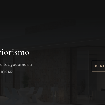
riorismo
mo te ayudamos a
CONT
 HOGAR.