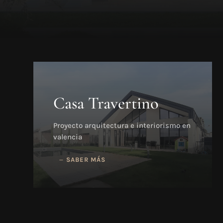
Casa Travertino
Proyecto arquitectura e interiorismo en
valencia
SABER MÁS